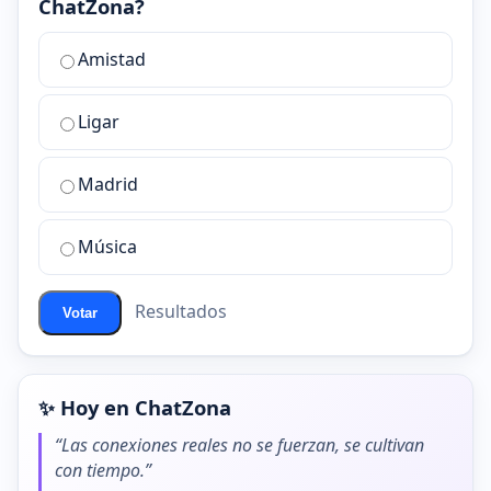
ChatZona?
¿Cuál
Amistad
es
la
Ligar
mejor
sala
de
Madrid
chat
de
Música
ChatZona?
Resultados
Votar
✨ Hoy en ChatZona
“Las conexiones reales no se fuerzan, se cultivan
con tiempo.”