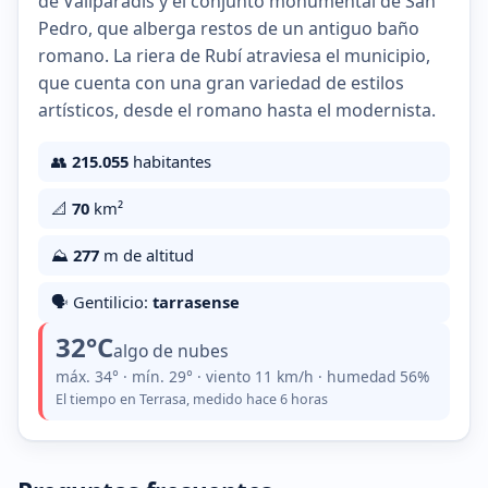
de Vallparadís y el conjunto monumental de San
Pedro, que alberga restos de un antiguo baño
romano. La riera de Rubí atraviesa el municipio,
que cuenta con una gran variedad de estilos
artísticos, desde el romano hasta el modernista.
👥
215.055
habitantes
📐
70
km²
⛰️
277
m de altitud
🗣️ Gentilicio:
tarrasense
32°C
algo de nubes
máx. 34° · mín. 29° · viento 11 km/h · humedad 56%
El tiempo en Terrasa, medido hace 6 horas