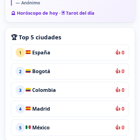
— Anónimo
🔮 Horóscopo de hoy
·
🃏 Tarot del día
🏆 Top 5 ciudades
España
👍 0
1
Bogotá
👍 0
2
Colombia
👍 0
3
Madrid
👍 0
4
México
👍 0
5