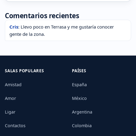
Comentarios recientes
Cris
: Llevo poco en Terrasa y me gustaría conocer
gente de la zona.
SALAS POPULARES
PAÍSES
Amistad
España
Amor
México
Ligar
Argentina
Contactos
Colombia