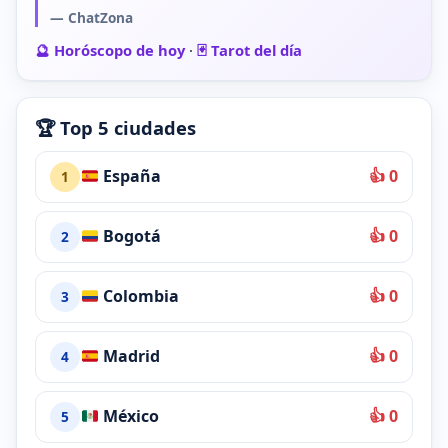
— ChatZona
🔮 Horóscopo de hoy
·
🃏 Tarot del día
🏆 Top 5 ciudades
España
👍 0
1
Bogotá
👍 0
2
Colombia
👍 0
3
Madrid
👍 0
4
México
👍 0
5