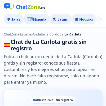
💬 Salas
🇪🇸 España
🌎 Latam
📰 Noticias
🏅 
ChatZona
›
España
›
Andalucia
›
Cordoba
›
La Carlota
Chat de La Carlota gratis sin
registro
Entra a chatear con gente de La Carlota (Córdoba)
gratis y sin registro: conoce sus fiestas,
costumbres y los mejores sitios para tapear en
directo. No hace falta registrarse, solo un apodo
para entrar ya mismo.
Abierta 24 h · sin registro