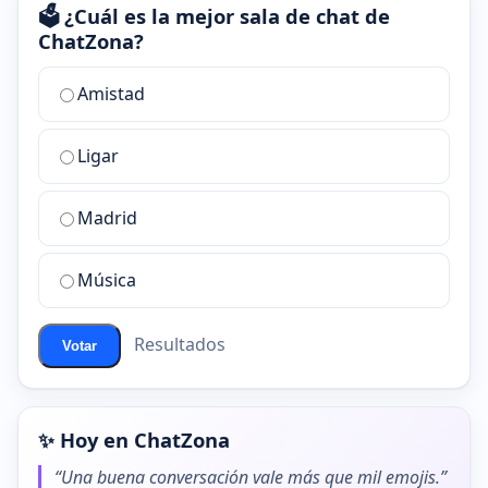
🗳️ ¿Cuál es la mejor sala de chat de
ChatZona?
¿Cuál
Amistad
es
la
Ligar
mejor
sala
de
Madrid
chat
de
Música
ChatZona?
Resultados
Votar
✨ Hoy en ChatZona
“Una buena conversación vale más que mil emojis.”