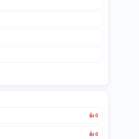
👍 0
👍 0