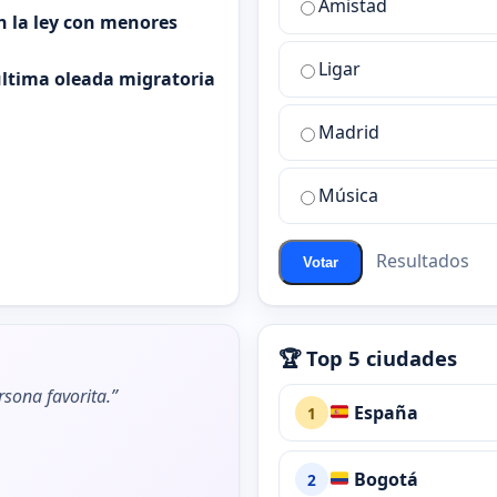
Amistad
es
n la ley con menores
la
Ligar
mejor
 última oleada migratoria
sala
de
Madrid
chat
de
Música
ChatZona?
Resultados
Votar
🏆 Top 5 ciudades
rsona favorita.”
España
1
Bogotá
2