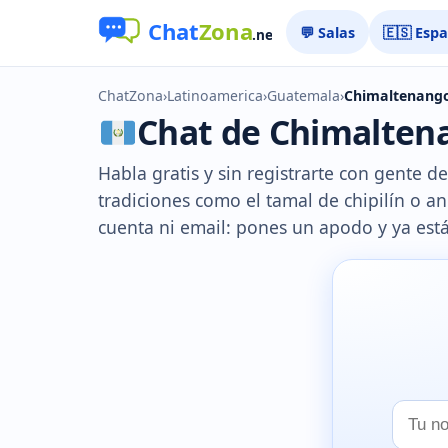
💬 Salas
🇪🇸 Esp
ChatZona
›
Latinoamerica
›
Guatemala
›
Chimaltenang
Chat de Chimaltena
Habla gratis y sin registrarte con gente 
tradiciones como el tamal de chipilín o an
cuenta ni email: pones un apodo y ya está
Tu
nombr