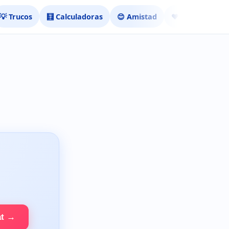
💡 Trucos
🧮 Calculadoras
😊 Amistad
❤️ Ligar
at →