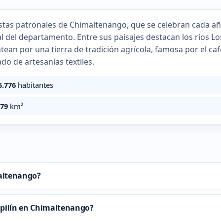
estas patronales de Chimaltenango, que se celebran cada a
al del departamento. Entre sus paisajes destacan los ríos L
tean por una tierra de tradición agrícola, famosa por el caf
ado de artesanías textiles.
5.776
habitantes
979
km²
maltenango?
ipilín en Chimaltenango?