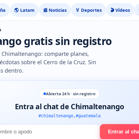
aña
🌎 Latam
📰 Noticias
🏅 Deportes
🎬 Vídeos
o
ngo gratis sin registro
de Chimaltenango: comparte planes,
écdotas sobre el Cerro de la Cruz. Sin
s dentro.
Abierta 24 h · sin registro
Entra al chat de Chimaltenango
#chimaltenango,#guatemala
Entrar al ch
e