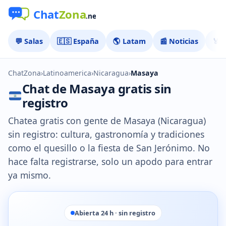
💬 Salas
🇪🇸 España
🌎 Latam
📰 Noticias
🏅 
ChatZona
›
Latinoamerica
›
Nicaragua
›
Masaya
Chat de Masaya gratis sin
registro
Chatea gratis con gente de Masaya (Nicaragua)
sin registro: cultura, gastronomía y tradiciones
como el quesillo o la fiesta de San Jerónimo. No
hace falta registrarse, solo un apodo para entrar
ya mismo.
Abierta 24 h · sin registro