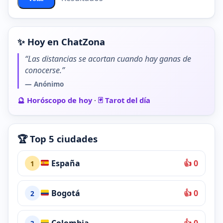
✨ Hoy en ChatZona
“Las distancias se acortan cuando hay ganas de
conocerse.”
— Anónimo
🔮 Horóscopo de hoy
·
🃏 Tarot del día
🏆 Top 5 ciudades
España
👍 0
1
Bogotá
👍 0
2
Colombia
👍 0