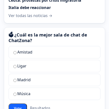
Ceuta: protestas por crisis migratoria
Italia debe reaccionar
Ver todas las noticias →
🗳️ ¿Cuál es la mejor sala de chat de
ChatZona?
¿Cuál
Amistad
es
la
Ligar
mejor
sala
de
Madrid
chat
de
Música
ChatZona?
Resultados
Votar