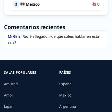
México
👍 0
5
Comentarios recientes
MrGris
: Recién llegado, ¿de qué soléis hablar en esta
sala?
SALAS POPULARES
PAÍSES
Amistad
España
Amor
México
Ligar
Argentina