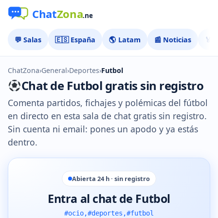
💬 Salas
🇪🇸 España
🌎 Latam
📰 Noticias
🏅 
ChatZona
›
General
›
Deportes
›
Futbol
Chat de Futbol gratis sin registro
Comenta partidos, fichajes y polémicas del fútbol
en directo en esta sala de chat gratis sin registro.
Sin cuenta ni email: pones un apodo y ya estás
dentro.
Abierta 24 h · sin registro
Entra al chat de Futbol
#ocio,#deportes,#futbol