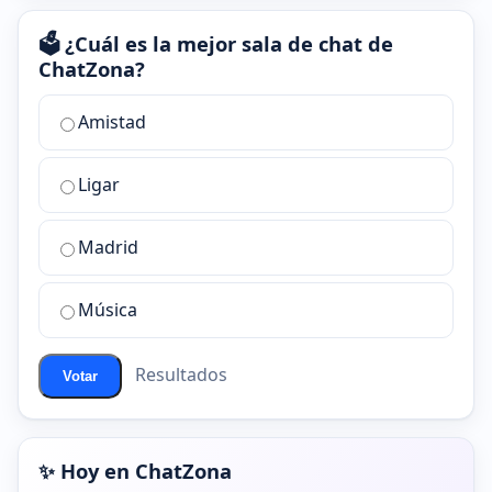
🗳️ ¿Cuál es la mejor sala de chat de
ChatZona?
¿Cuál
Amistad
es
la
Ligar
mejor
sala
de
Madrid
chat
de
Música
ChatZona?
Resultados
Votar
✨ Hoy en ChatZona