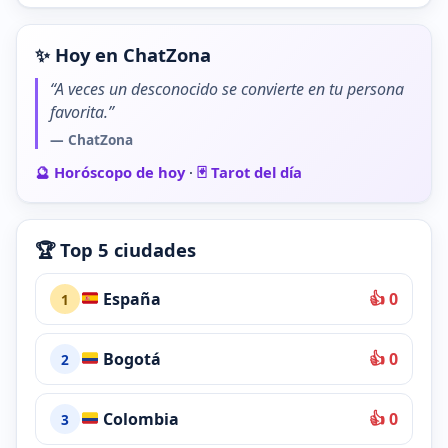
✨ Hoy en ChatZona
“A veces un desconocido se convierte en tu persona
favorita.”
— ChatZona
🔮 Horóscopo de hoy
·
🃏 Tarot del día
🏆 Top 5 ciudades
España
👍 0
1
Bogotá
👍 0
2
Colombia
👍 0
3