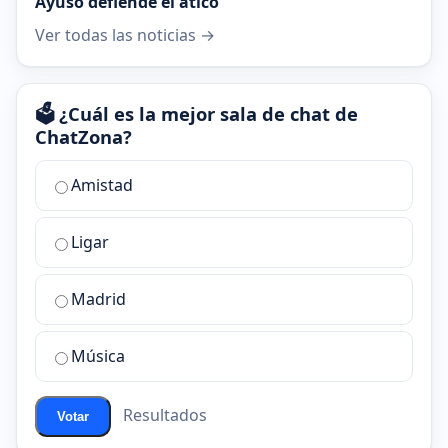
Ayuso defiende el ático
Ver todas las noticias →
🗳️ ¿Cuál es la mejor sala de chat de
ChatZona?
¿Cuál
Amistad
es
la
Ligar
mejor
sala
de
Madrid
chat
de
Música
ChatZona?
Resultados
Votar