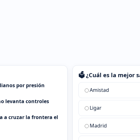
🗳️ ¿Cuál es la mejor
alianos por presión
¿Cuál
Amistad
es
o levanta controles
la
Ligar
mejor
sala
 a cruzar la frontera el
de
Madrid
chat