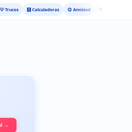
💡 Trucos
🧮 Calculadoras
😊 Amistad
❤️ Ligar
at →