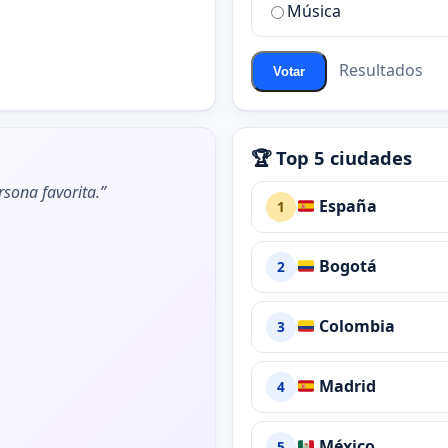
de
Música
ChatZona?
Resultados
Votar
🏆 Top 5 ciudades
rsona favorita.”
España
1
Bogotá
2
Colombia
3
Madrid
4
México
5