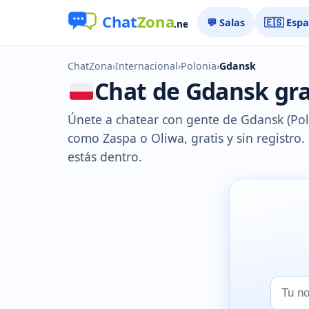
💬 Salas
🇪🇸 Esp
ChatZona
›
Internacional
›
Polonia
›
Gdansk
Chat de Gdansk grat
Únete a chatear con gente de Gdansk (Polo
como Zaspa o Oliwa, gratis y sin registro
estás dentro.
Tu
nombr