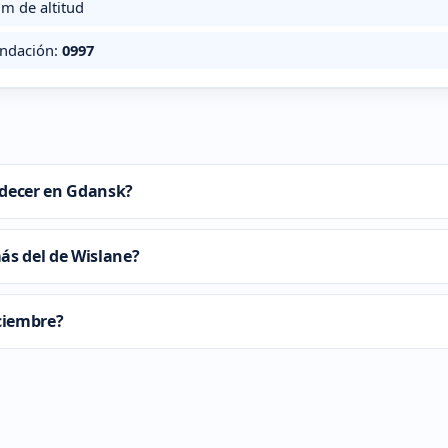
m de altitud
undación:
0997
ardecer en Gdansk?
ás del de Wislane?
iciembre?