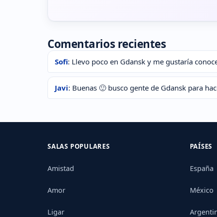
Comentarios recientes
Sofi
: Llevo poco en Gdansk y me gustaría conoce
Javi
: Buenas 🙂 busco gente de Gdansk para hac
SALAS POPULARES
PAÍSES
Amistad
España
Amor
México
Ligar
Argenti