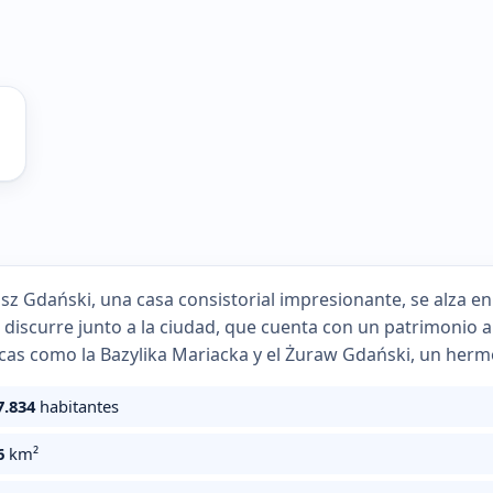
usz Gdański, una casa consistorial impresionante, se alza e
a discurre junto a la ciudad, que cuenta con un patrimonio ar
icas como la Bazylika Mariacka y el Żuraw Gdański, un hermo
7.834
habitantes
6
km²