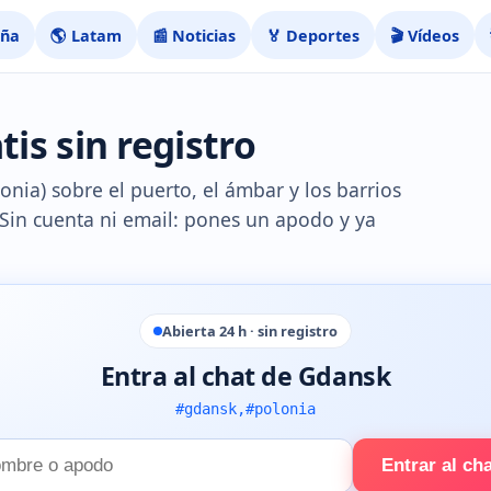
aña
🌎 Latam
📰 Noticias
🏅 Deportes
🎬 Vídeos
is sin registro
nia) sobre el puerto, el ámbar y los barrios
. Sin cuenta ni email: pones un apodo y ya
Abierta 24 h · sin registro
Entra al chat de Gdansk
#gdansk,#polonia
Entrar al ch
e