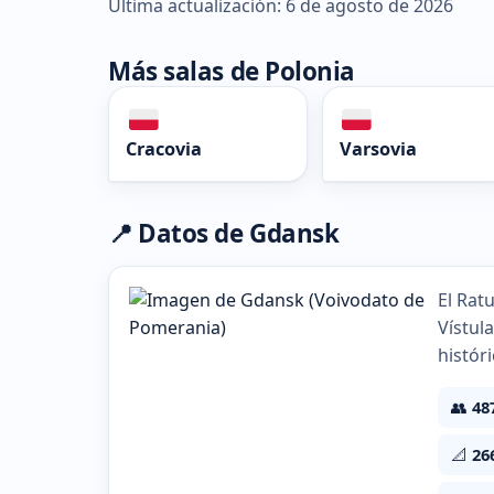
Última actualización: 6 de agosto de 2026
Más salas de Polonia
Cracovia
Varsovia
📍 Datos de Gdansk
El Rat
Vístul
histór
👥
48
📐
26