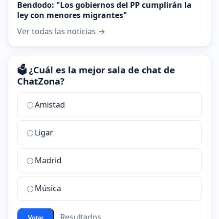
Bendodo: "Los gobiernos del PP cumplirán la
ley con menores migrantes"
Ver todas las noticias →
🗳️ ¿Cuál es la mejor sala de chat de
ChatZona?
¿Cuál
Amistad
es
la
Ligar
mejor
sala
de
Madrid
chat
de
Música
ChatZona?
Resultados
Votar