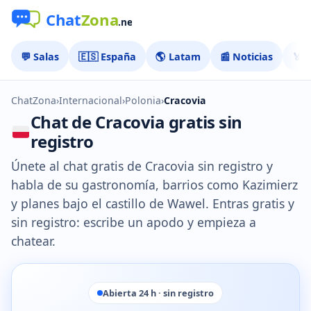
💬 Salas
🇪🇸 España
🌎 Latam
📰 Noticias
🏅 
ChatZona
›
Internacional
›
Polonia
›
Cracovia
Chat de Cracovia gratis sin
registro
Únete al chat gratis de Cracovia sin registro y
habla de su gastronomía, barrios como Kazimierz
y planes bajo el castillo de Wawel. Entras gratis y
sin registro: escribe un apodo y empieza a
chatear.
Abierta 24 h · sin registro