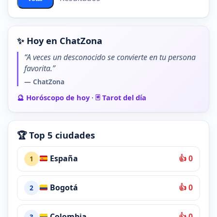
✨ Hoy en ChatZona
“A veces un desconocido se convierte en tu persona
favorita.”
— ChatZona
🔮 Horóscopo de hoy
·
🃏 Tarot del día
🏆 Top 5 ciudades
España
👍 0
1
Bogotá
👍 0
2
Colombia
👍 0
3