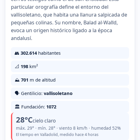
particular orografía define el entorno del
vallisoletano, que habita una llanura salpicada de
pequeñas colinas. Su nombre, Balad al-Walīd,
evoca un origen histórico ligado a la época
andalusí.
👥
302.614
habitantes
📐
198
km²
⛰️
701
m de altitud
🗣️ Gentilicio:
vallisoletano
🏛️ Fundación:
1072
28°C
cielo claro
máx. 29° · mín. 28° · viento 8 km/h · humedad 52%
El tiempo en Valladolid, medido hace 4 horas