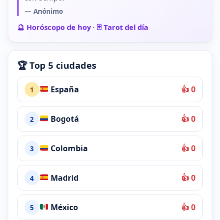
— Anónimo
🔮 Horóscopo de hoy
·
🃏 Tarot del día
🏆 Top 5 ciudades
España
👍 0
1
Bogotá
👍 0
2
Colombia
👍 0
3
Madrid
👍 0
4
México
👍 0
5