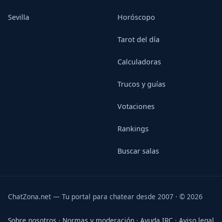
Sevilla
Horóscopo
Tarot del día
Calculadoras
Trucos y guías
Votaciones
Rankings
Buscar salas
ChatZona.net — Tu portal para chatear desde 2007 · © 2026
Sobre nosotros
·
Normas y moderación
·
Ayuda IRC
·
Aviso legal