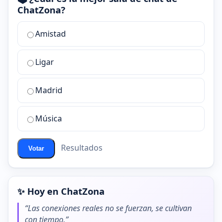
ChatZona?
¿Cuál
Amistad
es
la
Ligar
mejor
sala
de
Madrid
chat
de
Música
ChatZona?
Resultados
Votar
✨ Hoy en ChatZona
“Las conexiones reales no se fuerzan, se cultivan
con tiempo.”