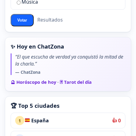
Música
ChatZona?
Resultados
Votar
✨ Hoy en ChatZona
“El que escucha de verdad ya conquistó la mitad de
la charla.”
— ChatZona
🔮 Horóscopo de hoy
·
🃏 Tarot del día
🏆 Top 5 ciudades
España
👍 0
1