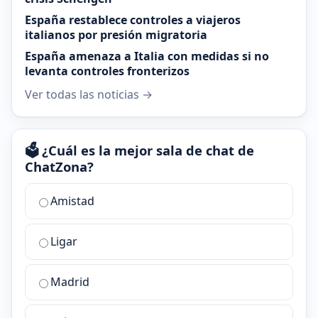
España restablece controles a viajeros
italianos por presión migratoria
España amenaza a Italia con medidas si no
levanta controles fronterizos
Ver todas las noticias →
🗳️ ¿Cuál es la mejor sala de chat de
ChatZona?
¿Cuál
Amistad
es
la
Ligar
mejor
sala
de
Madrid
chat
de