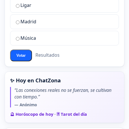
Ligar
mejor
sala
de
Madrid
chat
de
Música
ChatZona?
Resultados
Votar
✨ Hoy en ChatZona
“Las conexiones reales no se fuerzan, se cultivan
con tiempo.”
— Anónimo
🔮 Horóscopo de hoy
·
🃏 Tarot del día