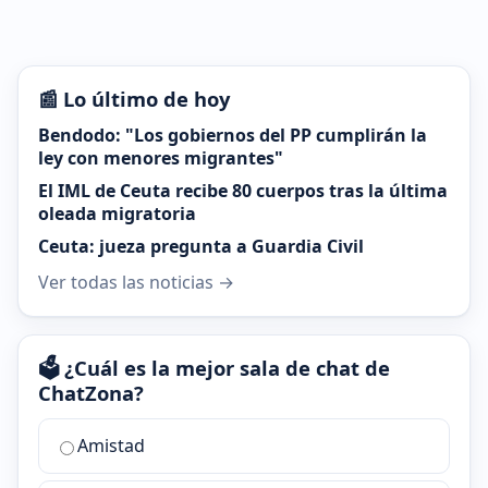
📰 Lo último de hoy
Bendodo: "Los gobiernos del PP cumplirán la
ley con menores migrantes"
El IML de Ceuta recibe 80 cuerpos tras la última
oleada migratoria
Ceuta: jueza pregunta a Guardia Civil
Ver todas las noticias →
🗳️ ¿Cuál es la mejor sala de chat de
ChatZona?
¿Cuál
Amistad
es
la