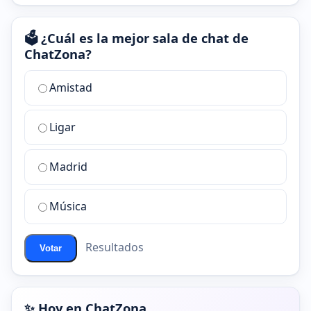
🗳️ ¿Cuál es la mejor sala de chat de
ChatZona?
¿Cuál
Amistad
es
la
Ligar
mejor
sala
de
Madrid
chat
de
Música
ChatZona?
Resultados
Votar
✨ Hoy en ChatZona