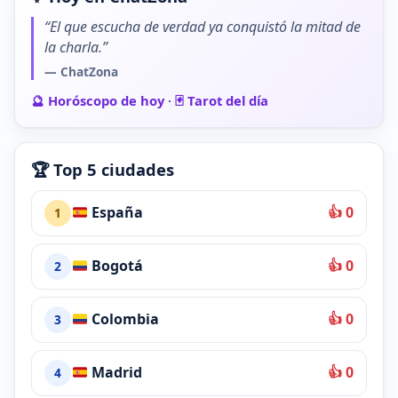
“El que escucha de verdad ya conquistó la mitad de
la charla.”
— ChatZona
🔮 Horóscopo de hoy
·
🃏 Tarot del día
🏆 Top 5 ciudades
España
👍 0
1
Bogotá
👍 0
2
Colombia
👍 0
3
Madrid
👍 0
4