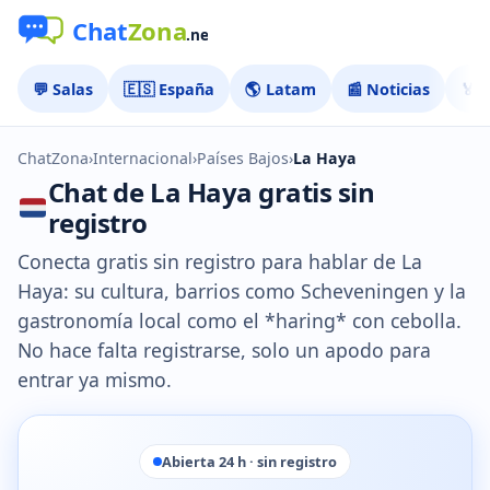
💬 Salas
🇪🇸 España
🌎 Latam
📰 Noticias
🏅 
ChatZona
›
Internacional
›
Países Bajos
›
La Haya
Chat de La Haya gratis sin
registro
Conecta gratis sin registro para hablar de La
Haya: su cultura, barrios como Scheveningen y la
gastronomía local como el *haring* con cebolla.
No hace falta registrarse, solo un apodo para
entrar ya mismo.
Abierta 24 h · sin registro