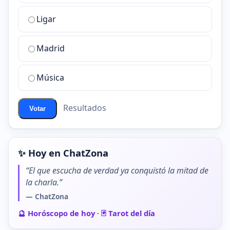
la
Ligar
mejor
sala
de
Madrid
chat
de
Música
ChatZona?
Resultados
Votar
✨ Hoy en ChatZona
“El que escucha de verdad ya conquistó la mitad de
la charla.”
— ChatZona
🔮 Horóscopo de hoy
·
🃏 Tarot del día