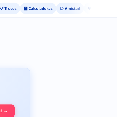
💡 Trucos
🧮 Calculadoras
😊 Amistad
❤️ Ligar
at →