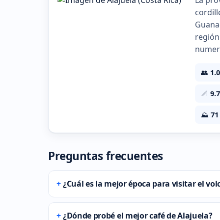
La pro
cordill
Guanac
región
numero
👥
1.
📐
9.
⛰️
71
Preguntas frecuentes
¿Cuál es la mejor época para visitar el vo
¿Dónde probé el mejor café de Alajuela?