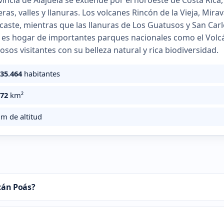
vincia de Alajuela se extiende por el noroeste de Costa Ric
eras, valles y llanuras. Los volcanes Rincón de la Vieja, Mir
aste, mientras que las llanuras de Los Guatusos y San Carlo
 es hogar de importantes parques nacionales como el Volcán
sos visitantes con su belleza natural y rica biodiversidad.
035.464
habitantes
772
km²
m de altitud
lcán Poás?