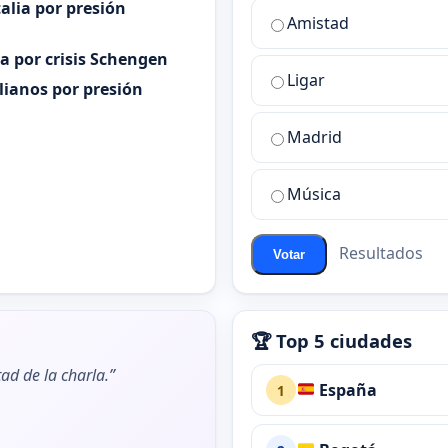
alia por presión
¿Cuál
Amistad
es
ia por crisis Schengen
la
Ligar
mejor
alianos por presión
sala
de
Madrid
chat
de
Música
ChatZona?
Resultados
Votar
🏆 Top 5 ciudades
ad de la charla.”
España
1