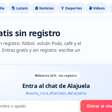
aña
🌎 Latam
📰 Noticias
🏅 Deportes
🎬 Vídeos
tis sin registro
 registro: fútbol, volcán Poás, café y el
Entras gratis y sin registro: escribe un
Abierta 24 h · sin registro
Entra al chat de Alajuela
#costa_rica,#latinos,#alajuela
Entrar al ch
e