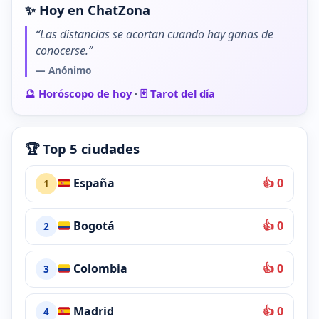
✨ Hoy en ChatZona
“Las distancias se acortan cuando hay ganas de
conocerse.”
— Anónimo
🔮 Horóscopo de hoy
·
🃏 Tarot del día
🏆 Top 5 ciudades
España
👍 0
1
Bogotá
👍 0
2
Colombia
👍 0
3
Madrid
👍 0
4