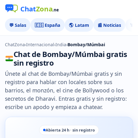
💬 Salas
🇪🇸 España
🌎 Latam
📰 Noticias
🏅 
ChatZona
›
Internacional
›
India
›
Bombay/Múmbai
Chat de Bombay/Múmbai gratis
sin registro
Únete al chat de Bombay/Múmbai gratis y sin
registro para hablar con locales sobre sus
barrios, el monzón, el cine de Bollywood o los
secretos de Dharavi. Entras gratis y sin registro:
escribe un apodo y empieza a chatear.
Abierta 24 h · sin registro