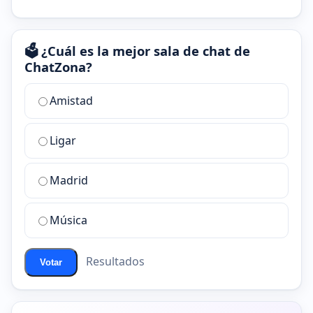
🗳️ ¿Cuál es la mejor sala de chat de
ChatZona?
¿Cuál
Amistad
es
la
Ligar
mejor
sala
de
Madrid
chat
de
Música
ChatZona?
Resultados
Votar