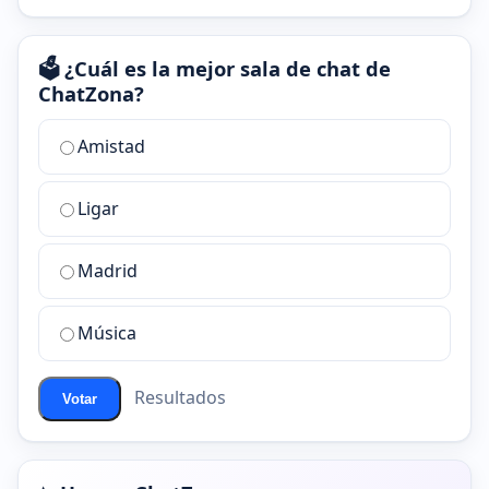
🗳️ ¿Cuál es la mejor sala de chat de
ChatZona?
¿Cuál
Amistad
es
la
Ligar
mejor
sala
de
Madrid
chat
de
Música
ChatZona?
Resultados
Votar