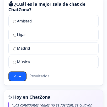
🗳️ ¿Cuál es la mejor sala de chat de
ChatZona?
¿Cuál
Amistad
es
la
Ligar
mejor
sala
de
Madrid
chat
de
Música
ChatZona?
Resultados
Votar
✨ Hoy en ChatZona
“Las conexiones reales no se fuerzan, se cultivan