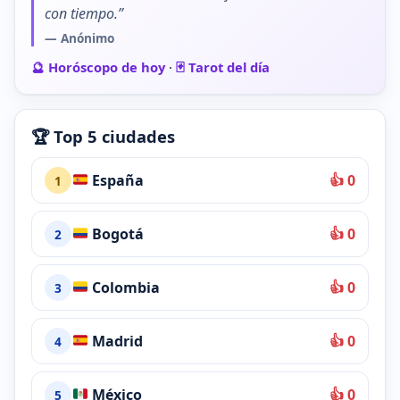
con tiempo.”
— Anónimo
🔮 Horóscopo de hoy
·
🃏 Tarot del día
🏆 Top 5 ciudades
España
👍 0
1
Bogotá
👍 0
2
Colombia
👍 0
3
Madrid
👍 0
4
México
👍 0
5