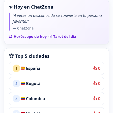
✨ Hoy en ChatZona
“A veces un desconocido se convierte en tu persona
favorita.”
— ChatZona
🔮 Horóscopo de hoy
·
🃏 Tarot del día
🏆 Top 5 ciudades
España
👍 0
1
Bogotá
👍 0
2
Colombia
👍 0
3