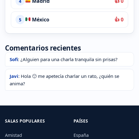
Madrid
👍 0
4
México
👍 0
5
Comentarios recientes
Sofi
: ¿Alguien para una charla tranquila sin prisas?
Javi
: Hola 🙂 me apetecía charlar un rato, ¿quién se
anima?
SALAS POPULARES
PAÍSES
Amistad
España