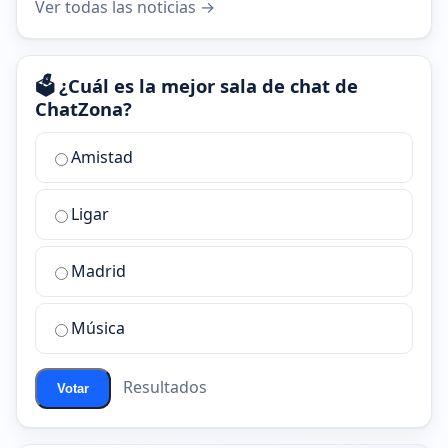
Ver todas las noticias →
🗳️ ¿Cuál es la mejor sala de chat de
ChatZona?
¿Cuál
Amistad
es
la
Ligar
mejor
sala
de
Madrid
chat
de
Música
ChatZona?
Resultados
Votar