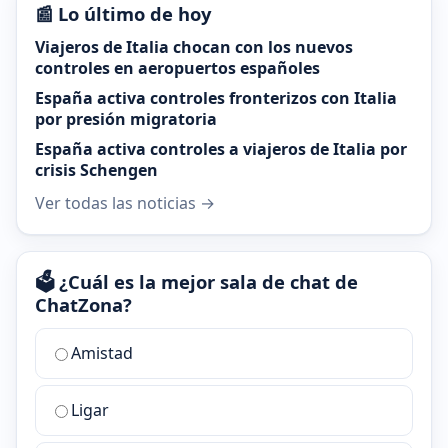
📰 Lo último de hoy
Viajeros de Italia chocan con los nuevos
controles en aeropuertos españoles
España activa controles fronterizos con Italia
por presión migratoria
España activa controles a viajeros de Italia por
crisis Schengen
Ver todas las noticias →
🗳️ ¿Cuál es la mejor sala de chat de
ChatZona?
¿Cuál
Amistad
es
la
Ligar
mejor
sala