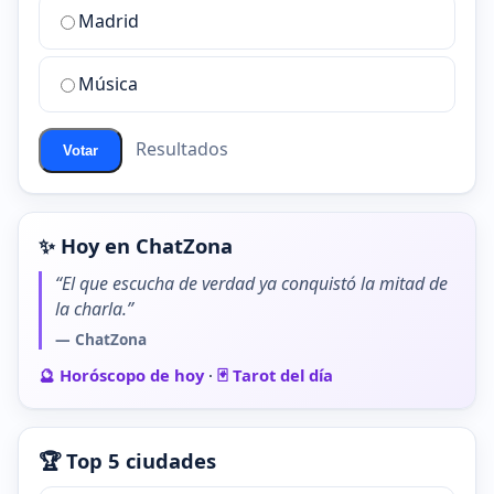
de
Madrid
chat
de
Música
ChatZona?
Resultados
Votar
✨ Hoy en ChatZona
“El que escucha de verdad ya conquistó la mitad de
la charla.”
— ChatZona
🔮 Horóscopo de hoy
·
🃏 Tarot del día
🏆 Top 5 ciudades