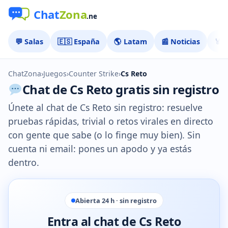
💬 Salas
🇪🇸 España
🌎 Latam
📰 Noticias
🏅 
ChatZona
›
Juegos
›
Counter Strike
›
Cs Reto
Chat de Cs Reto gratis sin registro
Únete al chat de Cs Reto sin registro: resuelve
pruebas rápidas, trivial o retos virales en directo
con gente que sabe (o lo finge muy bien). Sin
cuenta ni email: pones un apodo y ya estás
dentro.
Abierta 24 h · sin registro
Entra al chat de Cs Reto