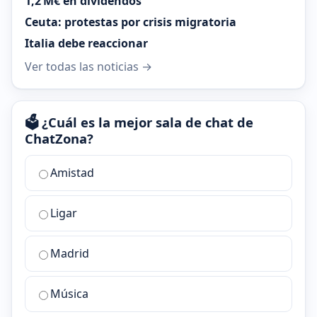
1,2 M€ en dividendos
Ceuta: protestas por crisis migratoria
Italia debe reaccionar
Ver todas las noticias →
🗳️ ¿Cuál es la mejor sala de chat de
ChatZona?
¿Cuál
Amistad
es
la
Ligar
mejor
sala
de
Madrid
chat
de
Música
ChatZona?