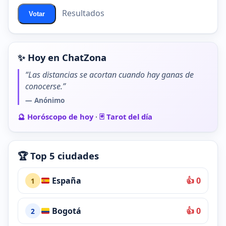
Resultados
Votar
✨ Hoy en ChatZona
“Las distancias se acortan cuando hay ganas de
conocerse.”
— Anónimo
🔮 Horóscopo de hoy
·
🃏 Tarot del día
🏆 Top 5 ciudades
España
👍 0
1
Bogotá
👍 0
2