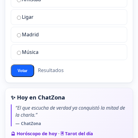
es
la
Ligar
mejor
sala
de
Madrid
chat
de
Música
ChatZona?
Resultados
Votar
✨ Hoy en ChatZona
“El que escucha de verdad ya conquistó la mitad de
la charla.”
— ChatZona
🔮 Horóscopo de hoy
·
🃏 Tarot del día