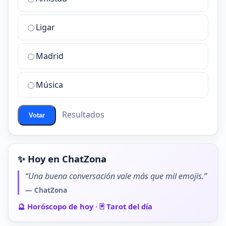
es
la
Ligar
mejor
sala
de
Madrid
chat
de
Música
ChatZona?
Resultados
Votar
✨ Hoy en ChatZona
“Una buena conversación vale más que mil emojis.”
— ChatZona
🔮 Horóscopo de hoy
·
🃏 Tarot del día