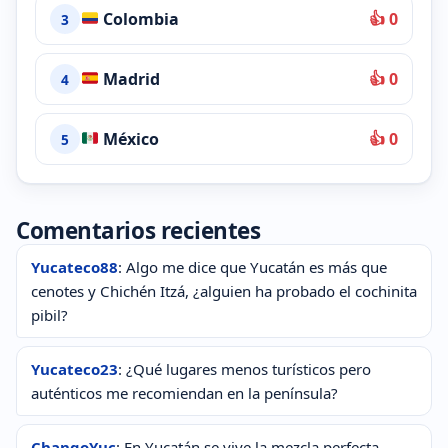
Colombia
👍 0
3
Madrid
👍 0
4
México
👍 0
5
Comentarios recientes
Yucateco88
: Algo me dice que Yucatán es más que
cenotes y Chichén Itzá, ¿alguien ha probado el cochinita
pibil?
Yucateco23
: ¿Qué lugares menos turísticos pero
auténticos me recomiendan en la península?
ChangoYuc
: En Yucatán se vive la mezcla perfecta