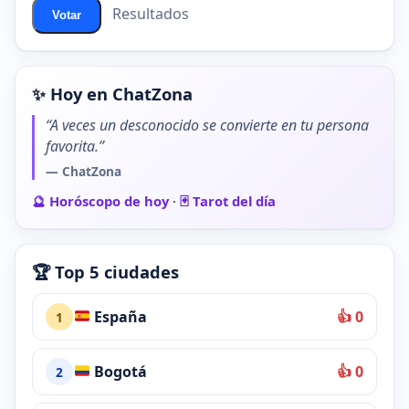
Resultados
Votar
✨ Hoy en ChatZona
“A veces un desconocido se convierte en tu persona
favorita.”
— ChatZona
🔮 Horóscopo de hoy
·
🃏 Tarot del día
🏆 Top 5 ciudades
España
👍 0
1
Bogotá
👍 0
2