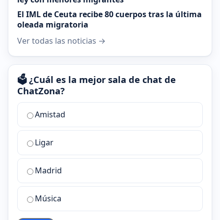
El IML de Ceuta recibe 80 cuerpos tras la última
oleada migratoria
Ver todas las noticias →
🗳️ ¿Cuál es la mejor sala de chat de
ChatZona?
¿Cuál
Amistad
es
la
Ligar
mejor
sala
de
Madrid
chat
de
Música
ChatZona?