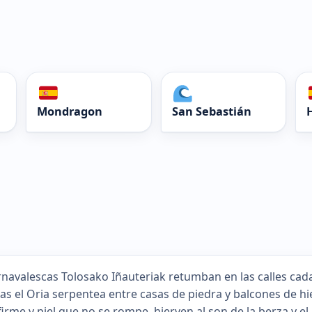
Mondragon
San Sebastián
rnavalescas Tolosako Iñauteriak retumban en las calles cad
as el Oria serpentea entre casas de piedra y balcones de hie
firme y piel que no se rompe, hierven al son de la berza y el