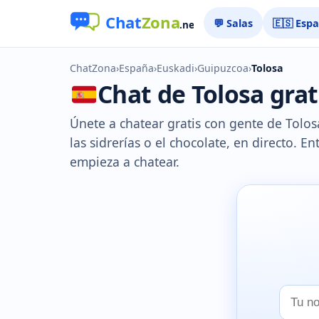
💬 Salas
🇪🇸 Esp
ChatZona
›
España
›
Euskadi
›
Guipuzcoa
›
Tolosa
Chat de Tolosa grati
Únete a chatear gratis con gente de Tolosa
las sidrerías o el chocolate, en directo. En
empieza a chatear.
Tu
nombr