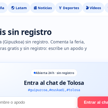
aña
🌎 Latam
📰 Noticias
🏅 Deportes
🎬 Vídeos
s sin registro
 (Gipuzkoa) sin registro. Comenta la feria,
tras gratis y sin registro: escribe un apodo y
Abierta 24 h · sin registro
Entra al chat de Tolosa
#guipuzcoa,#euskadi,#tolosa
Entrar al ch
e