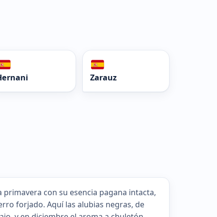
Hernani
Zarauz
a primavera con su esencia pagana intacta,
rro forjado. Aquí las alubias negras, de
 ajo, y en diciembre el aroma a chuletón