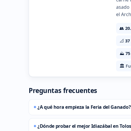
asado 
el Arc
👥
20
📐
37
⛰️
75
🏛️ F
Preguntas frecuentes
¿A qué hora empieza la Feria del Ganado?
¿Dónde probar el mejor Idiazábal en Tolo