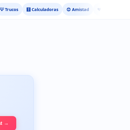
💡 Trucos
🧮 Calculadoras
😊 Amistad
❤️ Ligar
at →