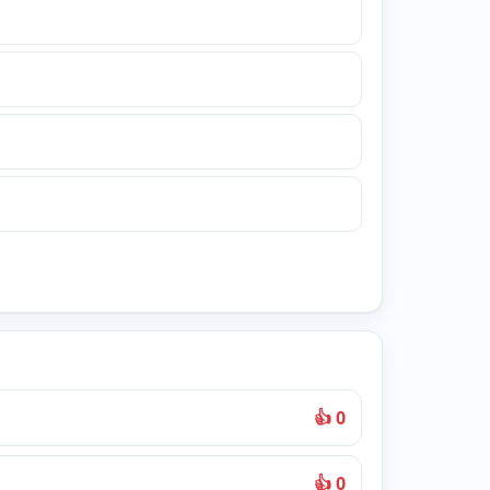
👍 0
👍 0