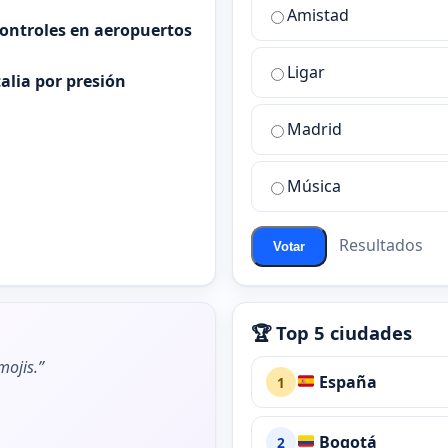
¿Cuál
Amistad
es
controles en aeropuertos
la
Ligar
mejor
alia por presión
sala
de
Madrid
chat
de
Música
ChatZona?
Resultados
Votar
🏆 Top 5 ciudades
ojis.”
España
1
Bogotá
2