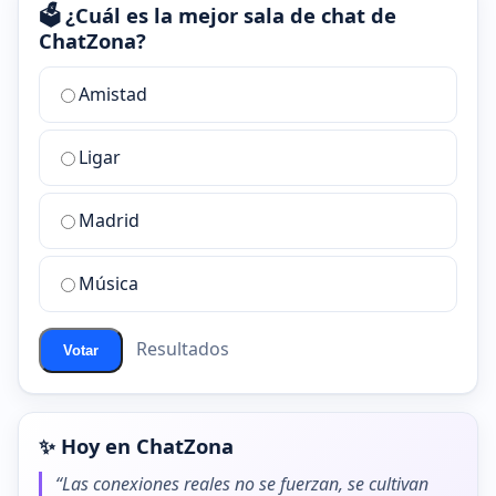
🗳️ ¿Cuál es la mejor sala de chat de
ChatZona?
¿Cuál
Amistad
es
la
Ligar
mejor
sala
de
Madrid
chat
de
Música
ChatZona?
Resultados
Votar
✨ Hoy en ChatZona
“Las conexiones reales no se fuerzan, se cultivan