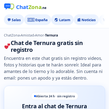
💬 Salas
🇪🇸 España
🌎 Latam
📰 Noticias
🏅 
ChatZona
›
Amistad
›
Amor
›
Ternura
Chat de Ternura gratis sin
registro
Encuentra en este chat gratis sin registro videos,
fotos y historias que te harán sonreír. Ideal para
amantes de lo tierno y lo adorable. Sin cuenta ni
email: pones un apodo y ya estás dentro.
Abierta 24 h · sin registro
Entra al chat de Ternura