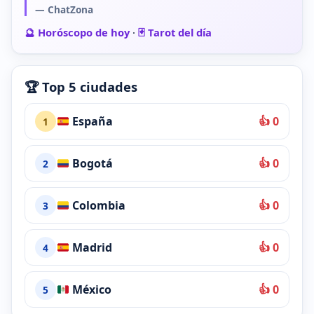
— ChatZona
🔮 Horóscopo de hoy
·
🃏 Tarot del día
🏆 Top 5 ciudades
España
👍 0
1
Bogotá
👍 0
2
Colombia
👍 0
3
Madrid
👍 0
4
México
👍 0
5