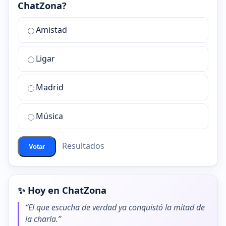
ChatZona?
¿Cuál
Amistad
es
la
Ligar
mejor
sala
de
Madrid
chat
de
Música
ChatZona?
Resultados
Votar
✨ Hoy en ChatZona
“El que escucha de verdad ya conquistó la mitad de
la charla.”