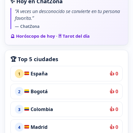
✨ Hoy en ChatZona
“A veces un desconocido se convierte en tu persona
favorita.”
— ChatZona
🔮 Horóscopo de hoy
·
🃏 Tarot del día
🏆 Top 5 ciudades
España
👍 0
1
Bogotá
👍 0
2
Colombia
👍 0
3
Madrid
👍 0
4