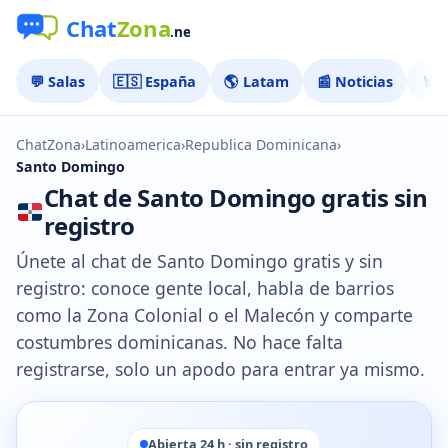
💬 Salas
🇪🇸 España
🌎 Latam
📰 Noticias
🏅 
ChatZona
›
Latinoamerica
›
Republica Dominicana
›
Santo Domingo
Chat de Santo Domingo gratis sin
registro
Únete al chat de Santo Domingo gratis y sin
registro: conoce gente local, habla de barrios
como la Zona Colonial o el Malecón y comparte
costumbres dominicanas. No hace falta
registrarse, solo un apodo para entrar ya mismo.
Abierta 24 h · sin registro