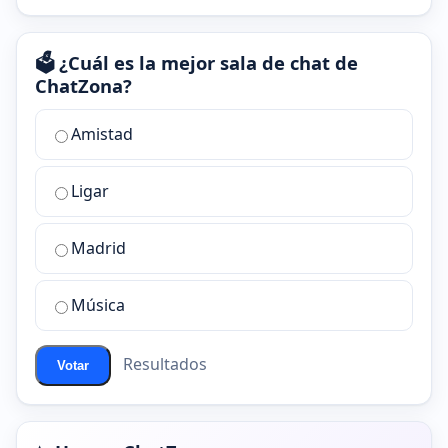
🗳️ ¿Cuál es la mejor sala de chat de
ChatZona?
¿Cuál
Amistad
es
la
Ligar
mejor
sala
de
Madrid
chat
de
Música
ChatZona?
Resultados
Votar