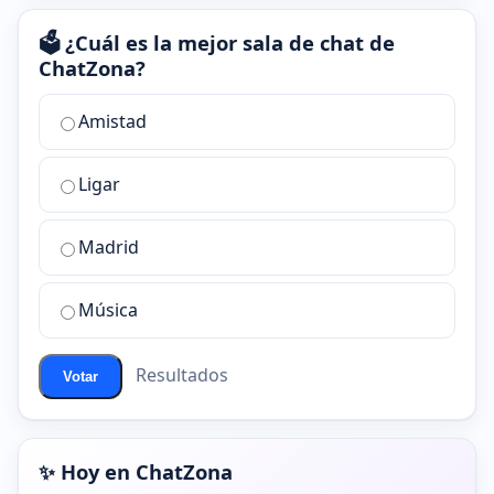
🗳️ ¿Cuál es la mejor sala de chat de
ChatZona?
¿Cuál
Amistad
es
la
Ligar
mejor
sala
de
Madrid
chat
de
Música
ChatZona?
Resultados
Votar
✨ Hoy en ChatZona