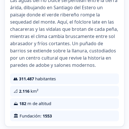
Las aguas del río Dulce serpentean entre la tierra
árida, dibujando en Santiago del Estero un
paisaje donde el verde ribereño rompe la
sequedad del monte. Aquí, el folclore late en las
chacareras y las vidalas que brotan de cada peña,
mientras el clima cambia bruscamente entre sol
abrasador y fríos cortantes. Un puñado de
barrios se extiende sobre la llanura, custodiados
por un centro cultural que revive la historia en
paredes de adobe y salones modernos.
👥
311.487
habitantes
📐
2.116
km²
⛰️
182
m de altitud
🏛️ Fundación:
1553