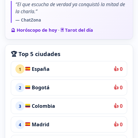
“El que escucha de verdad ya conquistó la mitad de
la charla.”
— ChatZona
🔮 Horóscopo de hoy
·
🃏 Tarot del día
🏆 Top 5 ciudades
España
👍 0
1
Bogotá
👍 0
2
Colombia
👍 0
3
Madrid
👍 0
4