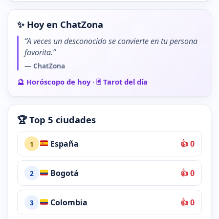
✨ Hoy en ChatZona
“A veces un desconocido se convierte en tu persona
favorita.”
— ChatZona
🔮 Horóscopo de hoy
·
🃏 Tarot del día
🏆 Top 5 ciudades
España
👍 0
1
Bogotá
👍 0
2
Colombia
👍 0
3