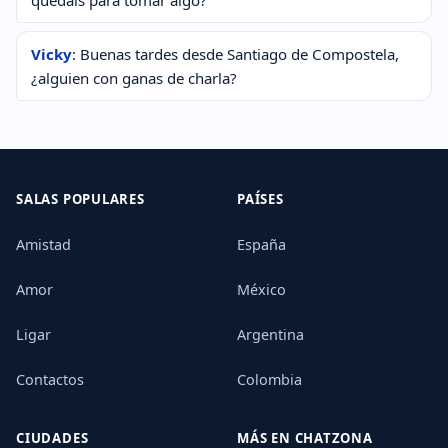
quedáis para tomar algo?
Vicky
: Buenas tardes desde Santiago de Compostela,
¿alguien con ganas de charla?
SALAS POPULARES
PAÍSES
Amistad
España
Amor
México
Ligar
Argentina
Contactos
Colombia
CIUDADES
MÁS EN CHATZONA