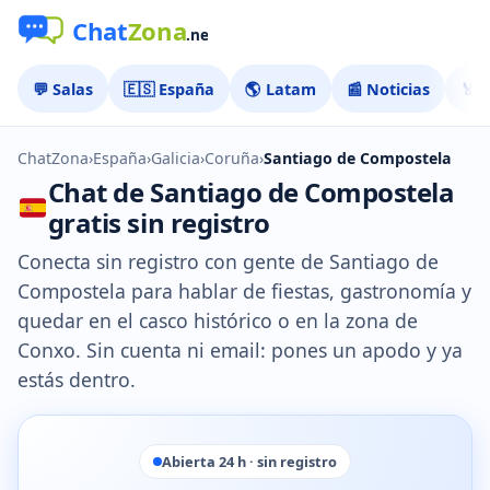
💬 Salas
🇪🇸 España
🌎 Latam
📰 Noticias
🏅 
ChatZona
›
España
›
Galicia
›
Coruña
›
Santiago de Compostela
Chat de Santiago de Compostela
gratis sin registro
Conecta sin registro con gente de Santiago de
Compostela para hablar de fiestas, gastronomía y
quedar en el casco histórico o en la zona de
Conxo. Sin cuenta ni email: pones un apodo y ya
estás dentro.
Abierta 24 h · sin registro