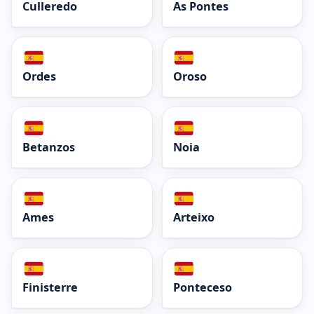
Culleredo
As Pontes
Ordes
Oroso
Betanzos
Noia
Ames
Arteixo
Finisterre
Ponteceso