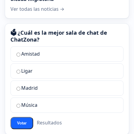
Ver todas las noticias →
🗳️ ¿Cuál es la mejor sala de chat de
ChatZona?
¿Cuál
Amistad
es
la
Ligar
mejor
sala
de
Madrid
chat
de
Música
ChatZona?
Resultados
Votar