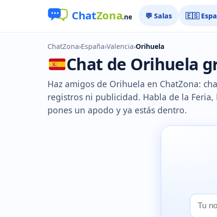
💬 Salas
🇪🇸 Esp
ChatZona
›
España
›
Valencia
›
Orihuela
Chat de Orihuela gr
Haz amigos de Orihuela en ChatZona: chat
registros ni publicidad. Habla de la Feria, 
pones un apodo y ya estás dentro.
Tu
nombr