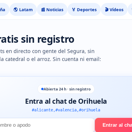
aña
🌎 Latam
📰 Noticias
🏅 Deportes
🎬 Vídeos
atis sin registro
s en directo con gente del Segura, sin
la catedral o el arroz. Sin cuenta ni email:
Abierta 24 h · sin registro
Entra al chat de Orihuela
#alicante,#valencia,#orihuela
Entrar al ch
e