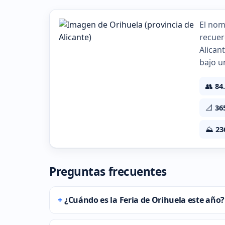
El nom
recuer
Alican
bajo u
👥
84
📐
36
⛰️
23
Preguntas frecuentes
¿Cuándo es la Feria de Orihuela este año?