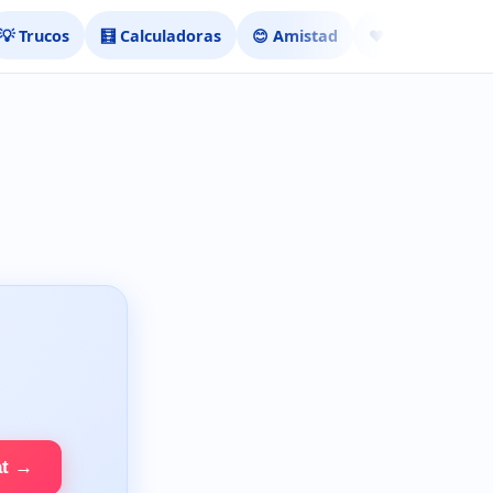
💡 Trucos
🧮 Calculadoras
😊 Amistad
❤️ Ligar
at →