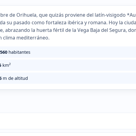
bre de Orihuela, que quizás proviene del latín‑visigodo *Au
da su pasado como fortaleza ibérica y romana. Hoy la ciuda
te, abrazando la huerta fértil de la Vega Baja del Segura, d
n clima mediterráneo.
.560
habitantes
5
km²
6
m de altitud