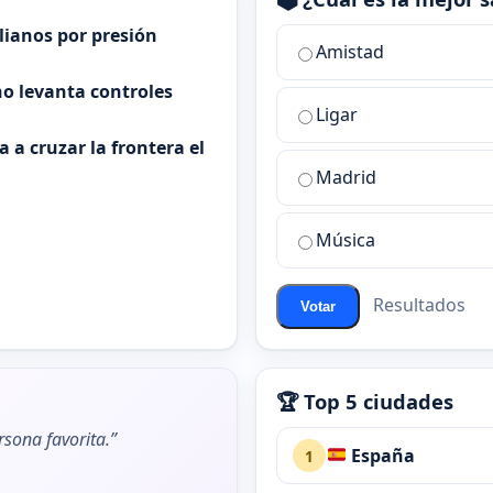
alianos por presión
¿Cuál
Amistad
es
o levanta controles
la
Ligar
mejor
sala
 a cruzar la frontera el
de
Madrid
chat
de
Música
ChatZona?
Resultados
Votar
🏆 Top 5 ciudades
rsona favorita.”
España
1