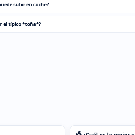
puede subir en coche?
 el típico *toña*?
🗳️ ¿Cuál es la mejor