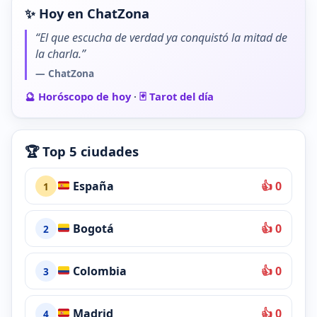
✨ Hoy en ChatZona
“El que escucha de verdad ya conquistó la mitad de
la charla.”
— ChatZona
🔮 Horóscopo de hoy
·
🃏 Tarot del día
🏆 Top 5 ciudades
España
👍 0
1
Bogotá
👍 0
2
Colombia
👍 0
3
Madrid
👍 0
4