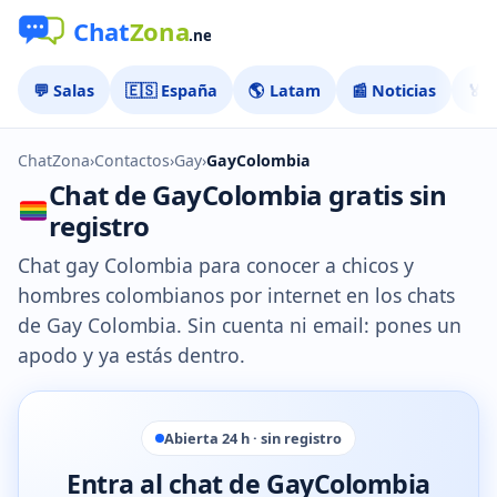
💬 Salas
🇪🇸 España
🌎 Latam
📰 Noticias
🏅 
ChatZona
›
Contactos
›
Gay
›
GayColombia
Chat de GayColombia gratis sin
registro
Chat gay Colombia para conocer a chicos y
hombres colombianos por internet en los chats
de Gay Colombia. Sin cuenta ni email: pones un
apodo y ya estás dentro.
Abierta 24 h · sin registro
Entra al chat de GayColombia