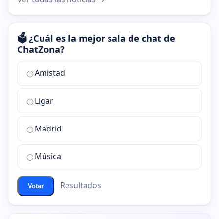
🗳️ ¿Cuál es la mejor sala de chat de
ChatZona?
¿Cuál
Amistad
es
la
Ligar
mejor
sala
de
Madrid
chat
de
Música
ChatZona?
Resultados
Votar