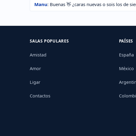
Manu
: Buenas 👋 ¿caras nuevas o sois los de si
SALAS POPULARES
PAÍSES
Amistad
España
Amor
México
Ligar
Argenti
Contactos
Colomb