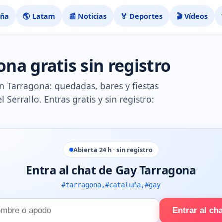
aña
🌎 Latam
📰 Noticias
🏅 Deportes
🎬 Vídeos
na gratis sin registro
n Tarragona: quedadas, bares y fiestas
Serrallo. Entras gratis y sin registro:
Abierta 24 h · sin registro
Entra al chat de Gay Tarragona
#tarragona,#cataluña,#gay
Entrar al ch
e