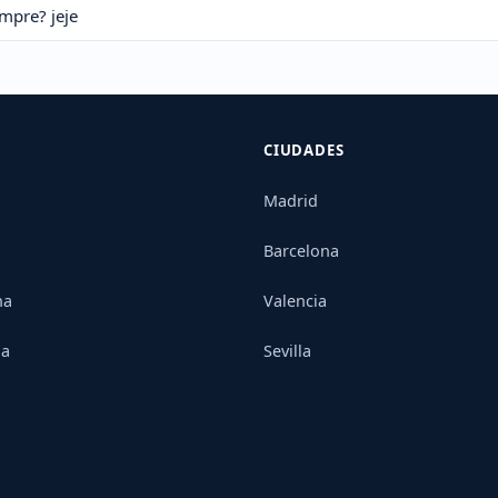
empre? jeje
CIUDADES
Madrid
Barcelona
na
Valencia
ia
Sevilla