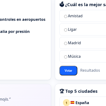
🗳️ ¿Cuál es la mejor
¿Cuál
Amistad
es
controles en aeropuertos
la
Ligar
mejor
alia por presión
sala
de
Madrid
chat
de
Música
ChatZona?
Resultados
Votar
🏆 Top 5 ciudades
ojis.”
España
1