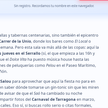
Sin registro. Recordamos tu nombre en este navegador.
llas y tabernas centenarias, sino también el epicentro
Carrer de la Unio
, donde los bares como
El Local
o
emana. Pero esta sala va más allá de las copas: aquí la
 jueves en el Serrallo
(sí, el que empieza a las 16h y
que el
Dolce Vita
ha puesto música house hasta las
nes de peluquerías como
Pelou
en el Paseo Marítimo,
iñón.
 Salou
para aprovechar que aquí la fiesta no para en
ren saber dónde tomarse un gin-tonic sin que les miren
sde avisar de que el
Saó
ha cambiado su noche
ompartir fotos del
Carnaval de Tarragona
en marzo,
alles. Eso sí, si buscas rollo serio o citas formales,