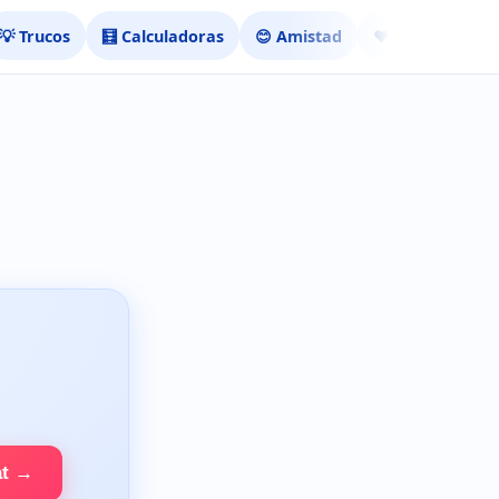
💡 Trucos
🧮 Calculadoras
😊 Amistad
❤️ Ligar
at →