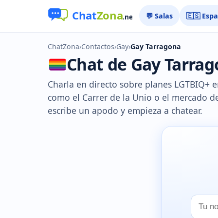
💬 Salas
🇪🇸 Esp
ChatZona
›
Contactos
›
Gay
›
Gay Tarragona
Chat de Gay Tarrago
Charla en directo sobre planes LGTBIQ+ e
como el Carrer de la Unio o el mercado del 
escribe un apodo y empieza a chatear.
Tu
nombr