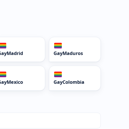
GayMadrid
GayMaduros
GayMexico
GayColombia