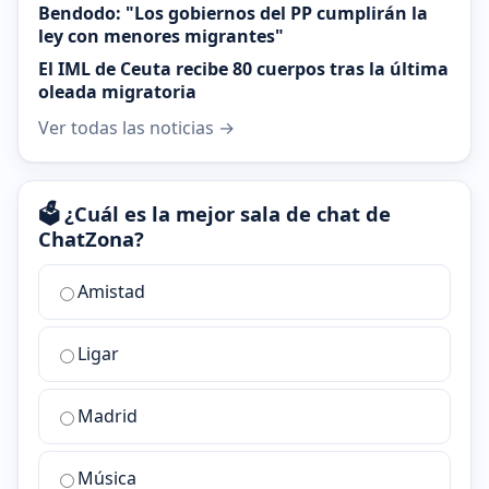
Bendodo: "Los gobiernos del PP cumplirán la
ley con menores migrantes"
El IML de Ceuta recibe 80 cuerpos tras la última
oleada migratoria
Ver todas las noticias →
🗳️ ¿Cuál es la mejor sala de chat de
ChatZona?
¿Cuál
Amistad
es
la
Ligar
mejor
sala
de
Madrid
chat
de
Música