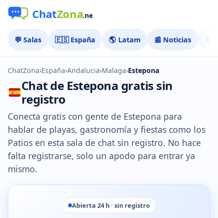
💬 Salas
🇪🇸 España
🌎 Latam
📰 Noticias
🏅 
ChatZona
›
España
›
Andalucia
›
Malaga
›
Estepona
Chat de Estepona gratis sin
registro
Conecta gratis con gente de Estepona para
hablar de playas, gastronomía y fiestas como los
Patios en esta sala de chat sin registro. No hace
falta registrarse, solo un apodo para entrar ya
mismo.
Abierta 24 h · sin registro