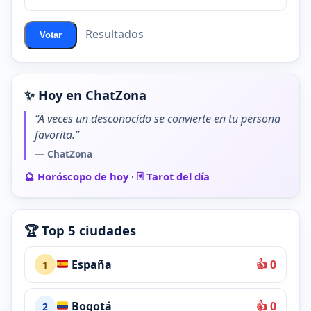
ChatZona?
Resultados
Votar
✨ Hoy en ChatZona
“A veces un desconocido se convierte en tu persona
favorita.”
— ChatZona
🔮 Horóscopo de hoy
·
🃏 Tarot del día
🏆 Top 5 ciudades
España
👍 0
1
Bogotá
👍 0
2