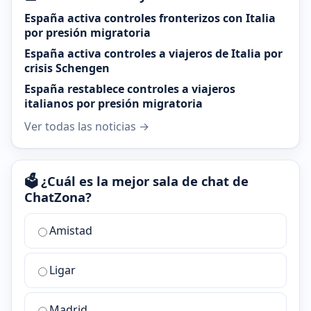
España activa controles fronterizos con Italia
por presión migratoria
España activa controles a viajeros de Italia por
crisis Schengen
España restablece controles a viajeros
italianos por presión migratoria
Ver todas las noticias →
🗳️ ¿Cuál es la mejor sala de chat de
ChatZona?
¿Cuál
Amistad
es
la
Ligar
mejor
sala
de
Madrid