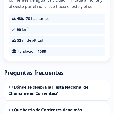
corrientes de agua. La ciudad, limitada al norte y
al oeste por el río, crece hacia el este y el sur.
👥
430.170
habitantes
📐
90
km²
⛰️
52
m de altitud
🏛️ Fundación:
1588
Preguntas frecuentes
¿Dónde se celebra la Fiesta Nacional del
Chamamé en Corrientes?
¿Qué barrio de Corrientes tiene más