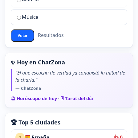
chat
de
Música
ChatZona?
Resultados
Votar
✨ Hoy en ChatZona
“El que escucha de verdad ya conquistó la mitad de
la charla.”
— ChatZona
🔮 Horóscopo de hoy
·
🃏 Tarot del día
🏆 Top 5 ciudades
España
👍 0
1