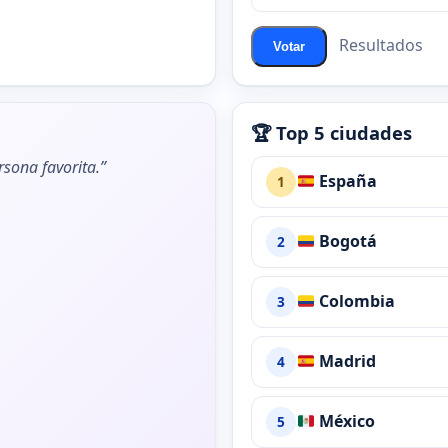
ChatZona?
Resultados
Votar
🏆 Top 5 ciudades
rsona favorita.”
España
1
Bogotá
2
Colombia
3
Madrid
4
México
5