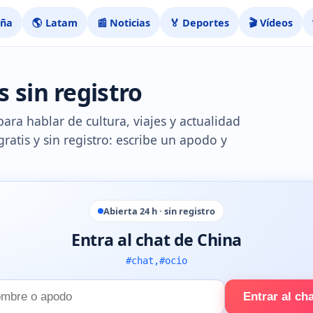
aña
🌎 Latam
📰 Noticias
🏅 Deportes
🎬 Vídeos
s sin registro
para hablar de cultura, viajes y actualidad
gratis y sin registro: escribe un apodo y
Abierta 24 h · sin registro
Entra al chat de China
#chat,#ocio
Entrar al ch
e