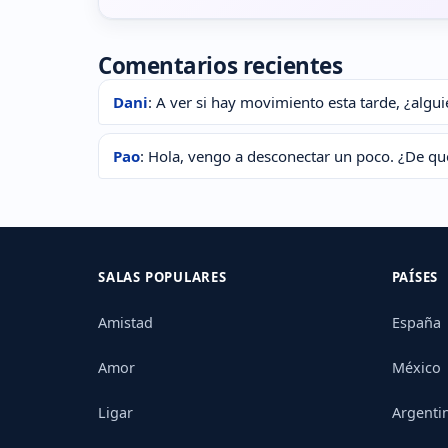
Comentarios recientes
Dani
: A ver si hay movimiento esta tarde, ¿algu
Pao
: Hola, vengo a desconectar un poco. ¿De qu
SALAS POPULARES
PAÍSES
Amistad
España
Amor
México
Ligar
Argenti