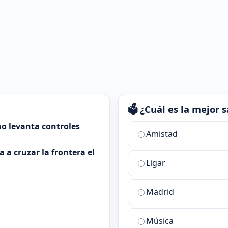
🗳️ ¿Cuál es la mejor
o levanta controles
¿Cuál
Amistad
es
 a cruzar la frontera el
la
Ligar
mejor
sala
de
Madrid
chat
de
Música