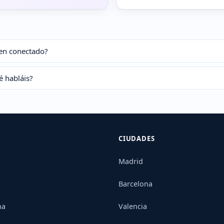
ien conectado?
é habláis?
CIUDADES
Madrid
Barcelona
na
Valencia