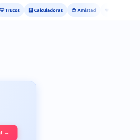
💡 Trucos
🧮 Calculadoras
😊 Amistad
❤️ Ligar
at →