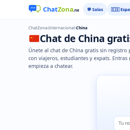
💬 Salas
🇪🇸 Esp
ChatZona
›
Internacional
›
China
Chat de China grati
Únete al chat de China gratis sin registro 
con viajeros, estudiantes y expats. Entras 
empieza a chatear.
Tu
nombr