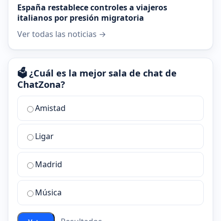
España restablece controles a viajeros
italianos por presión migratoria
Ver todas las noticias →
🗳️ ¿Cuál es la mejor sala de chat de
ChatZona?
¿Cuál
Amistad
es
la
Ligar
mejor
sala
de
Madrid
chat
de
Música
ChatZona?