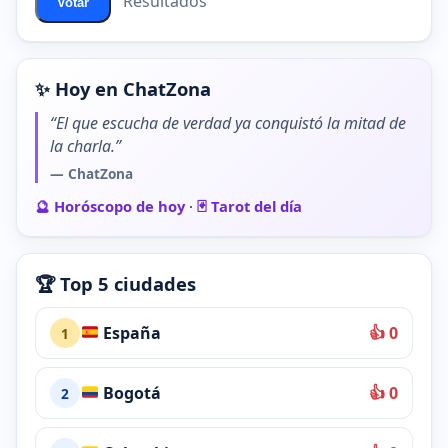
Resultados
Votar
✨ Hoy en ChatZona
“El que escucha de verdad ya conquistó la mitad de
la charla.”
— ChatZona
🔮 Horóscopo de hoy
·
🃏 Tarot del día
🏆 Top 5 ciudades
España
👍 0
1
Bogotá
👍 0
2